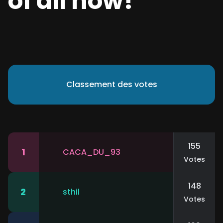
of all now!
Classement des votes
155
1
CACA_DU_93
Votes
148
2
sthil
Votes