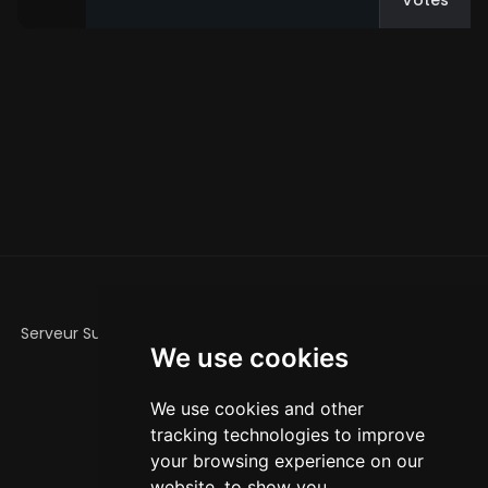
Votes
ABOUT
Serveur Survie, avec des clans, nouvelles quêtes et succès
We use cookies
et de nouveaux items !
SOCIAL MEDIA
We use cookies and other
tracking technologies to improve
TikTok
your browsing experience on our
Discord
website, to show you