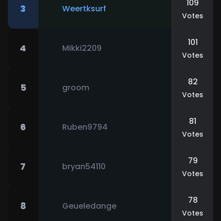
109
3
Weertksurf
Votes
101
4
Mikki2209
Votes
82
5
groom
Votes
81
6
Ruben9794
Votes
79
7
bryan54110
Votes
78
8
Geueledange
Votes