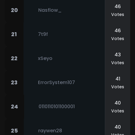
46
20
Nasflow_
Votes
46
21
7t9f
Votes
43
22
xSeyo
Votes
41
23
ErrorSystem107
Votes
40
24
0110110101100001
Votes
40
25
raywen28