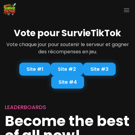
Ope
Vote pour SurvieTikTok
Vote chaque jour pour soutenir le serveur et gagner
des récompenses en jeu.
Site #1
Site #2
Site #3
Site #4
LEADERBOARDS
Become the best