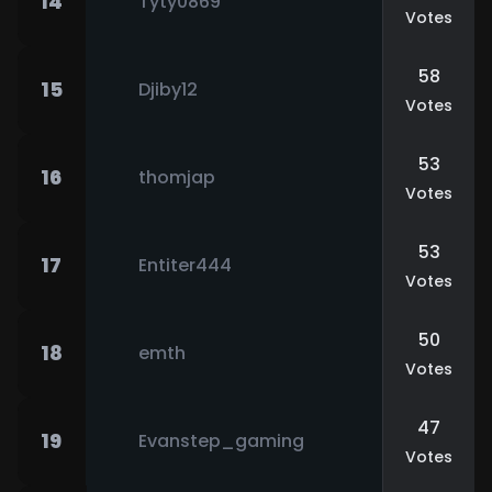
14
Tyty0869
Votes
58
15
Djiby12
Votes
53
16
thomjap
Votes
53
17
Entiter444
Votes
50
18
emth
Votes
47
19
Evanstep_gaming
Votes