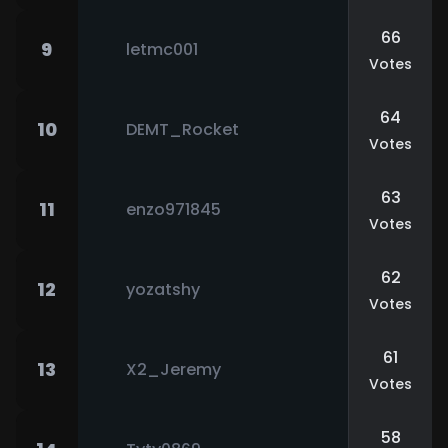
66
9
letmc001
Votes
64
10
DEMT_Rocket
Votes
63
11
enzo971845
Votes
62
12
yozatshy
Votes
61
13
X2_Jeremy
Votes
58