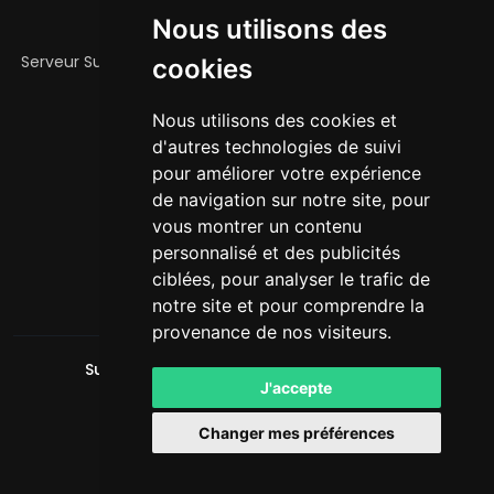
Nous utilisons des
À PROPOS
Serveur Survie, avec des clans, nouvelles quêtes et succès
cookies
et de nouveaux items !
Nous utilisons des cookies et
MÉDIAS SOCIAUX
d'autres technologies de suivi
TikTok
pour améliorer votre expérience
Discord
de navigation sur notre site, pour
vous montrer un contenu
LIENS
personnalisé et des publicités
Règles
ciblées, pour analyser le trafic de
notre site et pour comprendre la
provenance de nos visiteurs.
SurvieTikTok
. Tous droits réservés. © 2026
J'accepte
Powered by
LeaderOS
Changer mes préférences
Français