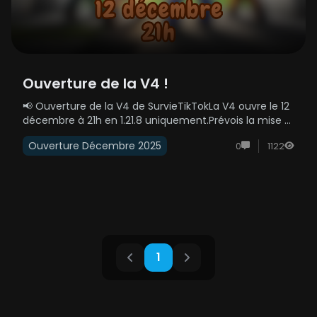
Ouverture de la V4 !
📢 Ouverture de la V4 de SurvieTikTokLa V4 ouvre le 12
décembre à 21h en 1.21.8 uniquement.Prévois la mise à
jour avant le lancement.🔹 Java : mc.survietiktok.fr🔹
Ouverture Décembre 2025
0
1122
Bedrock : be.survietiktok.frPrépare-toi, invite tes potes,
et on se retrouve le......
1